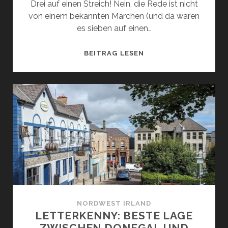
Drei auf einen Streich! Nein, die Rede ist nicht
von einem bekannten Märchen (und da waren
es sieben auf einen…
COLERAINE,
BEITRAG LESEN
PORTSTEWART
UND
PORTRUSH
–
SEHENSWÜRDIGKEITE
UND
AKTIVITÄTEN
IM
STÄDTE-
DREIECK
AN
NORDIRLANDS
NORDWEST IRLAND
KÜSTE
LETTERKENNY: BESTE LAGE
ZWISCHEN DONEGAL UND