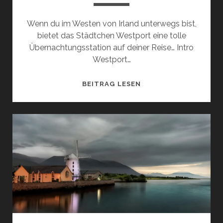
Wenn du im Westen von Irland unterwegs bist,
bietet das Städtchen Westport eine tolle
Übernachtungsstation auf deiner Reise… Intro
Westport…
DAS
BEITRAG LESEN
SCHÖNE
STÄDTCHEN
WESTPORT:
SEHENSWÜRDIGKEITE
UND
AKTIVITÄTEN