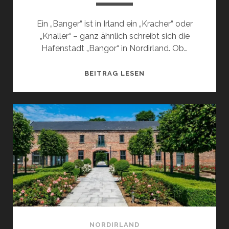
Ein „Banger“ ist in Irland ein „Kracher“ oder
„Knaller“ – ganz ähnlich schreibt sich die
Hafenstadt „Bangor“ in Nordirland. Ob…
DAS
BEITRAG LESEN
STÄDTCHEN
BANGOR
ZWISCHEN
BELFAST
UND
MEER:
SEHENSWÜRDIGKEITE
AKTIVITÄTEN
UND
TIPPS
NORDIRLAND