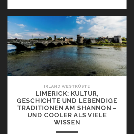
KLEINE
STADT
KILLARNEY
IM
SÜDWESTEN:
SO
VIELE
MÖGLICHKEITEN
FÜR
DEINE
TOUR!
IRLAND WESTKÜSTE
LIMERICK: KULTUR,
GESCHICHTE UND LEBENDIGE
TRADITIONEN AM SHANNON –
UND COOLER ALS VIELE
WISSEN