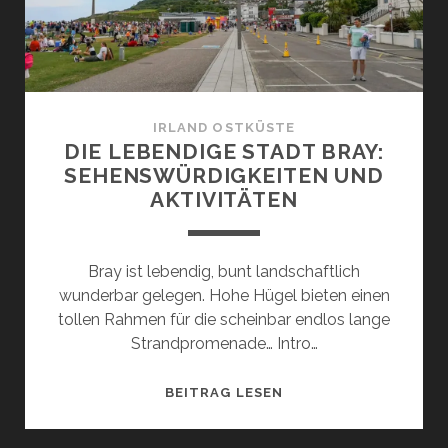
–
EIN
REISEFÜHRER
FÜR
DAS
IRLAND OSTKÜSTE
IDYLLISCHE
DIE LEBENDIGE STADT BRAY:
STÄDTCHEN
SEHENSWÜRDIGKEITEN UND
IN
AKTIVITÄTEN
NORDIRLAND
Bray ist lebendig, bunt landschaftlich
wunderbar gelegen. Hohe Hügel bieten einen
tollen Rahmen für die scheinbar endlos lange
Strandpromenade… Intro…
DIE
BEITRAG LESEN
LEBENDIGE
STADT