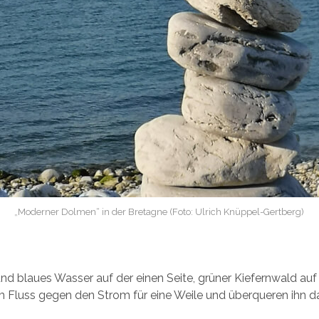
„Moderner Dolmen“ in der Bretagne (Foto: Ulrich Knüppel-Gertberg)
d blaues Wasser auf der einen Seite, grüner Kiefernwald auf
 Fluss gegen den Strom für eine Weile und überqueren ihn d