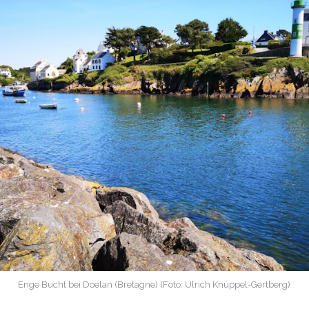
Enge Bucht bei Doelan (Bretagne) (Foto: Ulrich Knüppel-Gertberg)