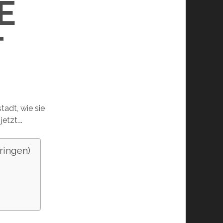
E
T
tadt, wie sie
etzt….
ringen)