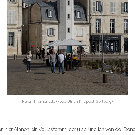
Hafen-Promenade (Foto: Ulrich Knüppel-Gertberg)
en hier Alanen, ein Volksstamm, der ursprünglich von der Don