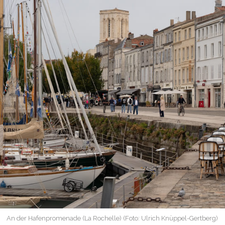
An der Hafenpromenade (La Rochelle) (Foto: Ulrich Knüppel-Gertberg)