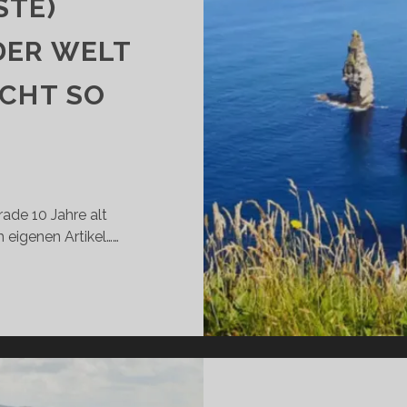
STE)
R WELT I
HT SO A
rade 10 Jahre alt
 eigenen Artikel……
APPY
IRTHDAY
ILD
TLANTIC
AY:
E