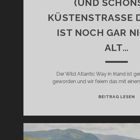
(UND SCHÖN
KÜSTENSTRASSE DE
ST NOCH GAR NIC
LT…
Der Wild Atlantic Way in Irland ist ge
geworden und wir feiern das mit einem
H
BEITRAG LESEN
B
W
A
W
DI