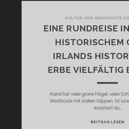
KULTUR UND GESCHICHTE VO
EINE RUNDREISE I
HISTORISCHEM 
IRLANDS HISTO
ERBE VIELFÄLTIG
Irland hat viele grüne Hügel, viele Sch
Westküste mit steilen Klippen. Ist so
wusstest du…
E
BEITRAG LESEN
R