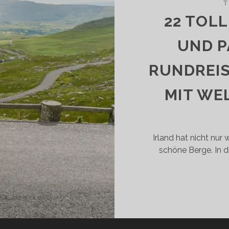
ÄNGSTE
T
UND
22 TOL
CHÖNSTE)
ÜSTENSTRASSE D
UND P
 W
LT I
RUNDREIS
 N
CH G
MIT WE
 N
HT S
A
T…
Irland hat nicht nu
schöne Berge. In d