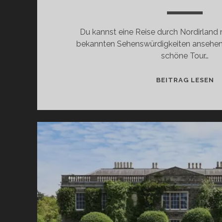
Du kannst eine Reise durch Nordirland
bekannten Sehenswürdigkeiten ansehen 
schöne Tour…
E
BEITRAG LESEN
RE
Z
1
G
O
T
D
IN
N
D
R
F