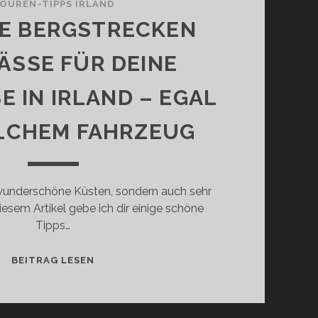
OUREN-TIPPS IRLAND
LE BERGSTRECKEN
ÄSSE FÜR DEINE
E IN IRLAND – EGAL
LCHEM FAHRZEUG
r wunderschöne Küsten, sondern auch sehr
iesem Artikel gebe ich dir einige schöne
Tipps…
22
BEITRAG LESEN
TOLLE
BERGSTRECKEN
UND