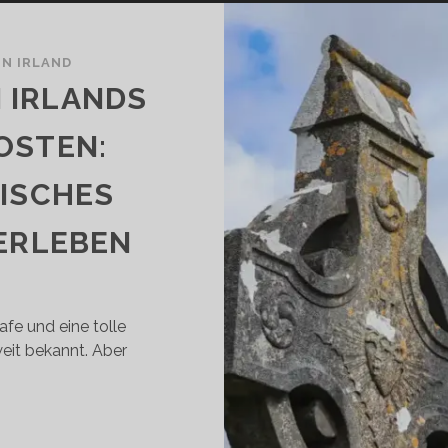
N IRLAND
N IRLANDS
OSTEN:
RISCHES
 ERLEBEN
afe und eine tolle
weit bekannt. Aber
INE
UNDREISE