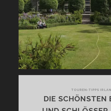
E
A
T
D
N
TOUREN-TIPPS IRLA
DIE SCHÖNSTEN
UND SCHLÖSSER 