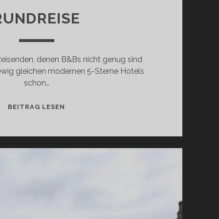
RUNDREISE
 Reisenden, denen B&Bs nicht genug sind
 ewig gleichen modernen 5-Sterne Hotels
schon…
NOBEL
BEITRAG LESEN
WOHNEN
IN
IRLAND:
26
SCHÖNE
SCHLOSS-
HOTELS
FÜR
DEINE