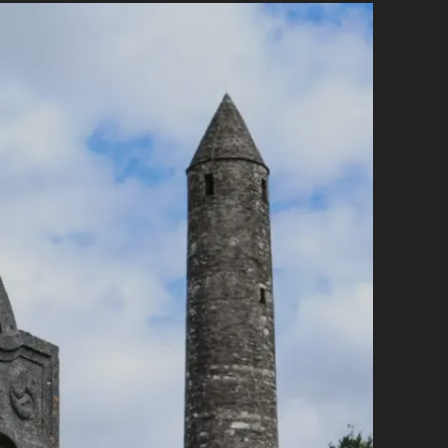
PÄSSE
FÜR
DEINE
RUNDREISE
IN
IRLAND
–
EGAL
MIT
WELCHEM
FAHRZEUG