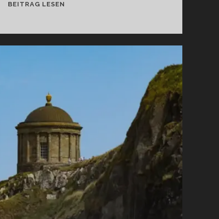
EINE
BEITRAG LESEN
RUNDREISE
MIT
BAHN
UND
BUS
DURCH
IRLAND:
ALLE
INFOS
FÜR
DEINE
REISEPLANUNG