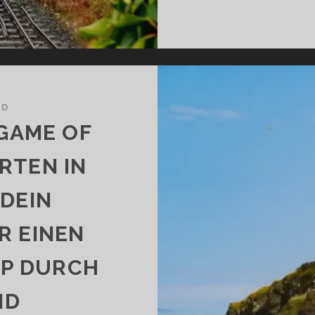
ND
 GAME OF
RTEN IN
DEIN
R EINEN
IP DURCH
ND