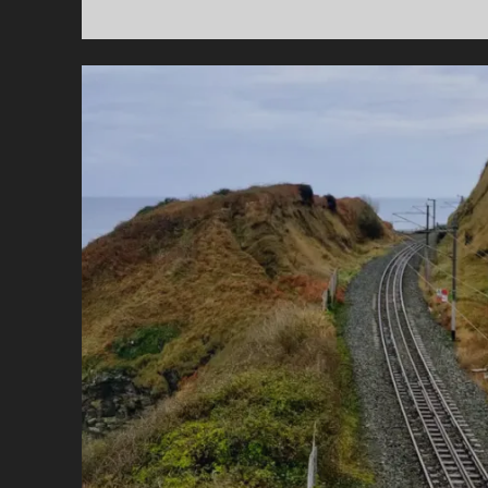
IN
I
H
O
I
H
E
V
E