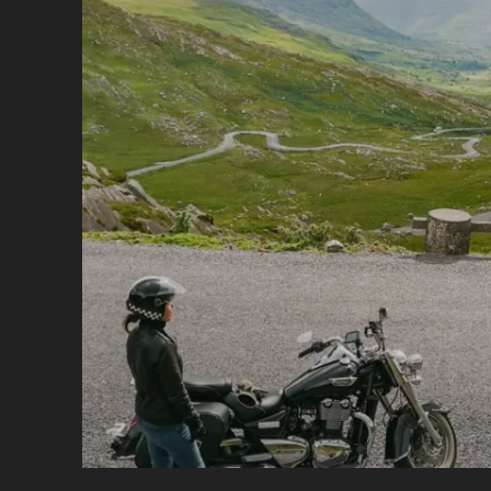
L
(
S
K
ER
E
ST
O
AR
IC
O 
L