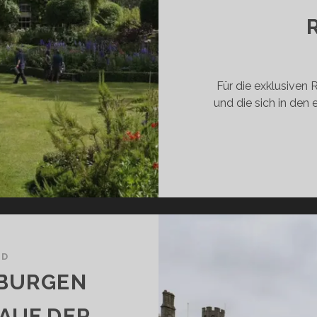
INEN
UFREGENDEN
RIP
URCH
ORDIRLAND
Für die exklusiven
und die sich in den
ND
 BURGEN
AUF DER