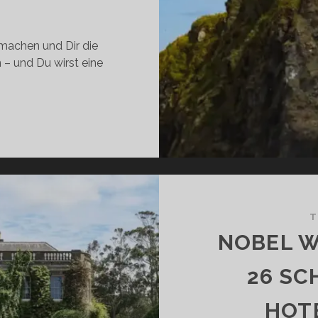
 machen und Dir die
– und Du wirst eine
INE
ISE
U
4
AME
F
HRONES
T
REHORTEN
NOBEL W
ORDIRLAND:
26 SC
EIN
EISEFÜHRER
HOTE
ÜR