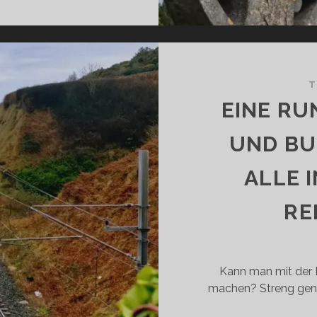
RLANDS
ISTORISCHEM
STEN:
RLANDS
T
ISTORISCHES
EINE RU
RBE
IELFÄLTIG
UND BU
RLEBEN
ALLE 
RE
Kann man mit der B
machen? Streng genom