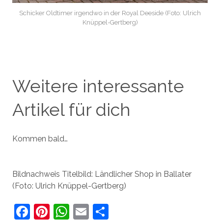
Schicker Oldtimer irgendwo in der Royal Deeside (Foto: Ulrich
Knüppel-Gertberg)
Weitere interessante
Artikel für dich
Kommen bald…
Bildnachweis Titelbild: Ländlicher Shop in Ballater
(Foto: Ulrich Knüppel-Gertberg)
F
Pi
W
E
T