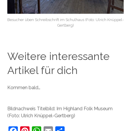
Besucher üben Schreibschrift im Schulhaus (Foto: Ulrich Knüppel-
Gertberg)
Weitere interessante
Artikel für dich
Kommen bald…
Bildnachweis Titelbild: Im Highland Folk Museum
(Foto: Ulrich Knüppel-Gertberg)
F
Pi
W
E
T