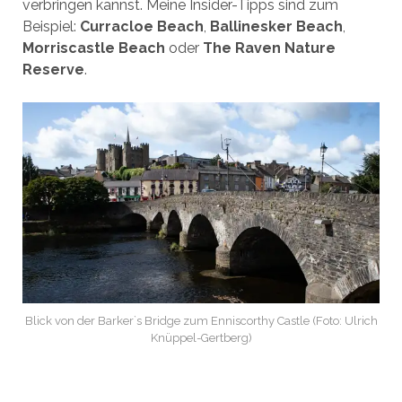
verbringen kannst. Meine Insider-Tipps sind zum
Beispiel:
Curracloe Beach
,
Ballinesker Beach
,
Morriscastle Beach
oder
The Raven Nature
Reserve
.
Blick von der Barker`s Bridge zum Enniscorthy Castle (Foto: Ulrich
Knüppel-Gertberg)