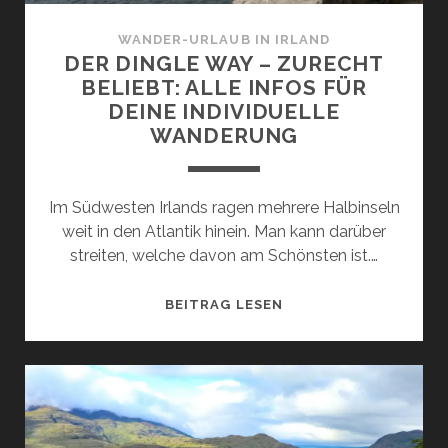
WANDER-URLAUB IN IRLAND
DER DINGLE WAY – ZURECHT
BELIEBT: ALLE INFOS FÜR
DEINE INDIVIDUELLE
WANDERUNG
Im Südwesten Irlands ragen mehrere Halbinseln
weit in den Atlantik hinein. Man kann darüber
streiten, welche davon am Schönsten ist.…
DER
BEITRAG LESEN
DINGLE
WAY
–
ZURECHT
BELIEBT:
ALLE