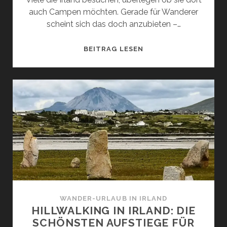
auch Campen möchten. Gerade für Wanderer
scheint sich das doch anzubieten –…
WANDERN
BEITRAG LESEN
UND
WILD
CAMPEN
IN
IRLAND
–
WICHTIGE
TIPPS!
WANDER-URLAUB IN IRLAND
HILLWALKING IN IRLAND: DIE
SCHÖNSTEN AUFSTIEGE FÜR