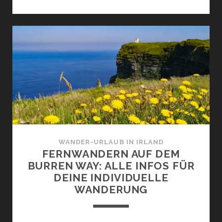
IN
IRLAND
PLANEN:
22
PRAKTISCHE
TIPPS
FÜR
GELUNGENE
WANDERUNGEN
AUF
DER
GRÜNEN
WANDER-URLAUB IN IRLAND
INSEL
FERNWANDERN AUF DEM
BURREN WAY: ALLE INFOS FÜR
DEINE INDIVIDUELLE
WANDERUNG