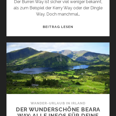
Der Burren Way ist sicher viel weniger bekannt,
als zum Beispiel der Kerry Way oder der Dingle
Way. Doch manchmal…
FERNWANDERN
BEITRAG LESEN
AUF
DEM
BURREN
WAY:
ALLE
INFOS
FÜR
DEINE
INDIVIDUELLE
WANDERUNG
WANDER-URLAUB IN IRLAND
DER WUNDERSCHÖNE BEARA
WAY: ALLE INFOS FÜR DEINE