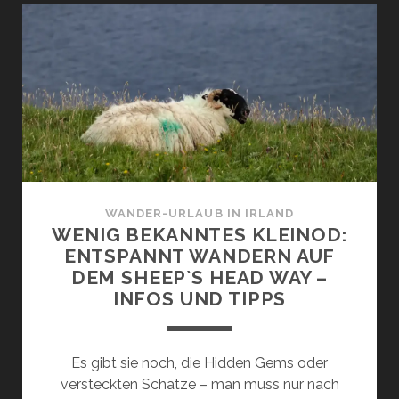
ALLE
INFOS
FÜR
DEINE
INDIVIDUELLE
WANDERUNG
WANDER-URLAUB IN IRLAND
WENIG BEKANNTES KLEINOD:
ENTSPANNT WANDERN AUF
DEM SHEEP`S HEAD WAY –
INFOS UND TIPPS
Es gibt sie noch, die Hidden Gems oder
versteckten Schätze – man muss nur nach