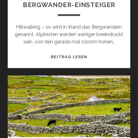
BERGWANDER-EINSTEIGER
Hillwalking – so wird in Irland das Bergwandern
genannt. Alpinisten werden weniger beeindruckt
sein, von den gerade mal 1000m hohen…
HILLWALKING
BEITRAG LESEN
IN
IRLAND:
DIE
SCHÖNSTEN
AUFSTIEGE
FÜR
BERGWANDER-
EINSTEIGER