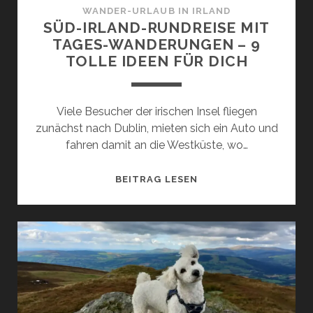
FÜR
WANDER-URLAUB IN IRLAND
DICH
SÜD-IRLAND-RUNDREISE MIT
TAGES-WANDERUNGEN – 9
TOLLE IDEEN FÜR DICH
Viele Besucher der irischen Insel fliegen
zunächst nach Dublin, mieten sich ein Auto und
fahren damit an die Westküste, wo…
SÜD-
BEITRAG LESEN
IRLAND-
RUNDREISE
MIT
TAGES-
WANDERUNGEN
–
9
TOLLE