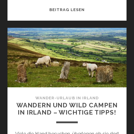
WUNDERBARER
BEITRAG LESEN
KLASSIKER:
WANDERN
AUF
DEM
WICKLOW
WAY
–
ALLE
INFOS
FÜR
DEINE
URLAUBSPLANUNG
WANDER-URLAUB IN IRLAND
WANDERN UND WILD CAMPEN
IN IRLAND – WICHTIGE TIPPS!
Viele die Irland besuchen, überlegen ob sie dort