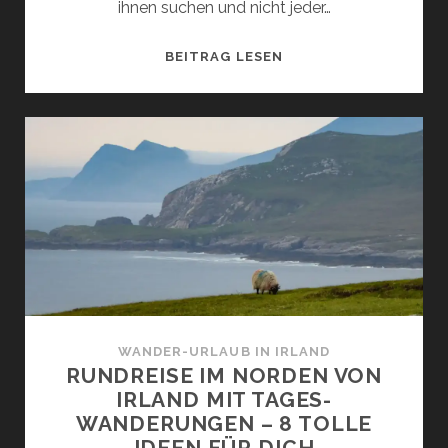
ihnen suchen und nicht jeder…
WENIG
BEITRAG LESEN
BEKANNTES
KLEINOD:
ENTSPANNT
WANDERN
AUF
DEM
SHEEP`S
HEAD
WAY
–
INFOS
UND
WANDER-URLAUB IN IRLAND
TIPPS
RUNDREISE IM NORDEN VON
IRLAND MIT TAGES-
WANDERUNGEN – 8 TOLLE
IDEEN FÜR DICH