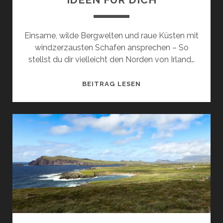
Einsame, wilde Bergwelten und raue Küsten mit
windzerzausten Schafen ansprechen – So
stellst du dir vielleicht den Norden von Irland…
RUNDREISE
BEITRAG LESEN
IM
NORDEN
VON
IRLAND
MIT
TAGES-
WANDERUNGEN
–
8
TOLLE
IDEEN