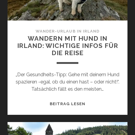
IDEEN
FÜR
DICH
WANDER-URLAUB IN IRLAND
WANDERN MIT HUND IN
IRLAND: WICHTIGE INFOS FÜR
DIE REISE
„Der Gesundheits-Tipp: Gehe mit deinem Hund
spazieren -egal, ob du einen hast – oder nicht!“.
Tatsächlich fällt es den meisten…
WANDERN
BEITRAG LESEN
MIT
HUND
IN
IRLAND: