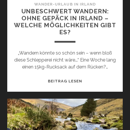
WANDER-URLAUB IN IRLAND
UNBESCHWERT WANDERN:
OHNE GEPÄCK IN IRLAND –
WELCHE MÖGLICHKEITEN GIBT
ES?
„Wandern könnte so schön sein – wenn bloß
diese Schlepperei nicht wäre….“ Eine Woche lang
einen 15kg-Rucksack auf dem Rücken?…
UNBESCHWERT
BEITRAG LESEN
WANDERN:
OHNE
GEPÄCK
IN
IRLAND
–
WELCHE