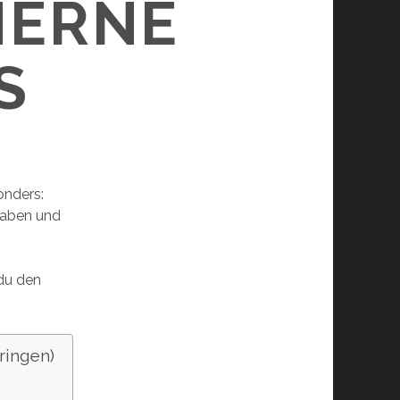
NERNE
S
onders:
haben und
 du den
ringen)