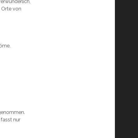
verwunderlich,
e Orte von
röme.
hrgenommen.
 fasst nur