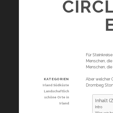
CIRC
Für Steinkreis
Menschen, die 
Menschen, die 
Aber welcher G
KATEGORIEN
Drombeg Stone 
Irland Südküste
Landschaftlich
schöne Orte in
Inhalt 
Irland
Intro
Was wir h