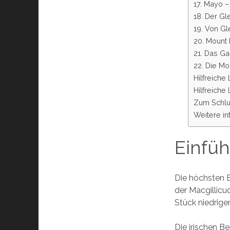
17. Mayo 
18. Der Gl
19. Von Gl
20. Mount 
21. Das G
22. Die M
Hilfreiche
Hilfreiche
Zum Schl
Weitere in
Einfü
Die höchsten 
der Macgillicu
Stück niedriger
Die irischen B