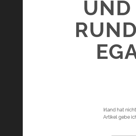
UND 
RUND
EG
Irland hat nic
Artikel gebe ic