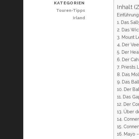
KATEGORIEN
Inhalt 
Touren-Tipps
Einführung
Irland
1. Das Sal
2. Das Wi
3. Mount L
4. Der Ve
5. Der Hea
6. Der Ca
7. Priests
8. Das Mo
9. Das Ba
10. Der Ba
11. Das Ga
12. Der Co
13. Über d
14. Conne
15. Conne
16. Mayo –