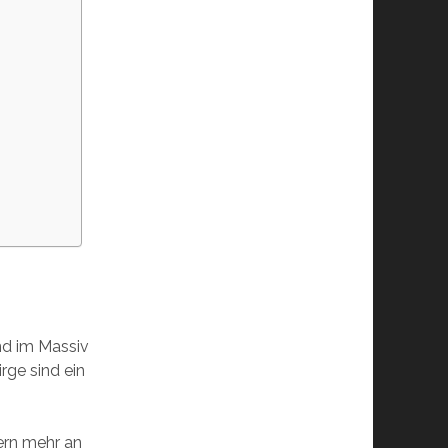
nd im Massiv
rge sind ein
nern mehr an