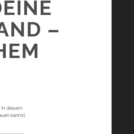
DEINE
AND –
HEM
 In diesem
bauen kannst.