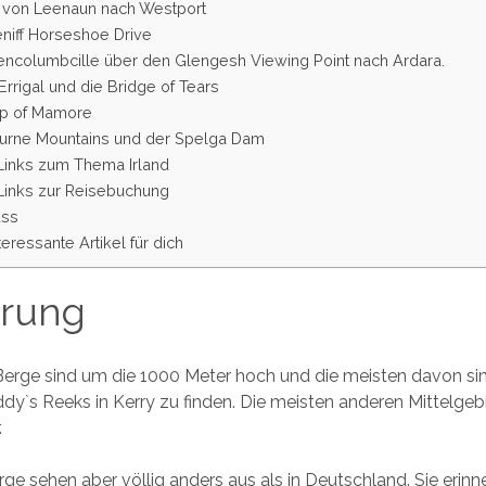
– von Leenaun nach Westport
eniff Horseshoe Drive
encolumbcille über den Glengesh Viewing Point nach Ardara.
Errigal und die Bridge of Tears
ap of Mamore
ourne Mountains und der Spelga Dam
 Links zum Thema Irland
 Links zur Reisebuchung
uss
teressante Artikel für dich
hrung
Berge sind um die 1000 Meter hoch und die meisten davon si
ddy`s Reeks in Kerry zu finden. Die meisten anderen Mittelgebi
.
erge sehen aber völlig anders aus als in Deutschland. Sie erin