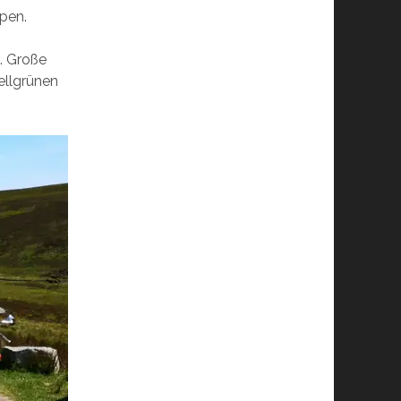
ppen.
. Große
ellgrünen