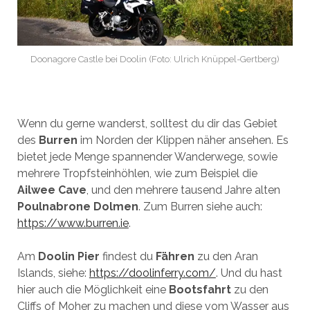
Doonagore Castle bei Doolin (Foto: Ulrich Knüppel-Gertberg)
Wenn du gerne wanderst, solltest du dir das Gebiet
des
Burren
im Norden der Klippen näher ansehen. Es
bietet jede Menge spannender Wanderwege, sowie
mehrere Tropfsteinhöhlen, wie zum Beispiel die
Ailwee Cave
, und den mehrere tausend Jahre alten
Poulnabrone Dolmen
. Zum Burren siehe auch:
https://www.burren.ie
.
Am
Doolin Pier
findest du
Fähren
zu den Aran
Islands, siehe:
https://doolinferry.com/
. Und du hast
hier auch die Möglichkeit eine
Bootsfahrt
zu den
Cliffs of Moher zu machen und diese vom Wasser aus