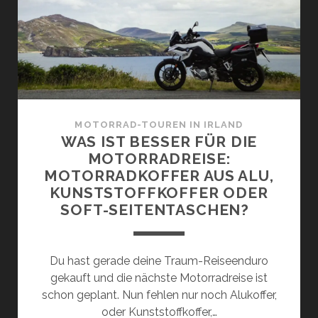
OTORRADFAHRER I
N I
RLAND –
T
EIL 1
: Ü
BERBLICK &
MOTORRAD-TOUREN IN IRLAND
D
WAS IST BESSER FÜR DIE
ER S
MOTORRADREISE:
ÜDOSTEN
MOTORRADKOFFER AUS ALU,
KUNSTSTOFFKOFFER ODER
SOFT-SEITENTASCHEN?
Du hast gerade deine Traum-Reiseenduro
gekauft und die nächste Motorradreise ist
schon geplant. Nun fehlen nur noch Alukoffer,
oder Kunststoffkoffer,…