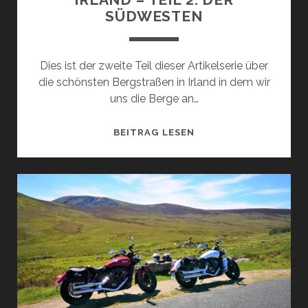
ÜDWESTEN
Dies ist der zweite Teil dieser Artikelserie über
die schönsten Bergstraßen in Irland in dem wir
uns die Berge an…
DIE
BEITRAG LESEN
SCHÖNSTEN
BERGSTRASSEN U
ND P
ÄSSE F
ÜR M
OTORRADFAHRER I
N I
RLAND –
T
EIL 2