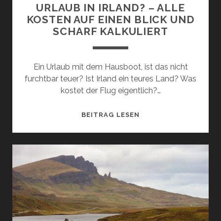
IN
URLAUB IN IRLAND? – ALLE
NORDIRLAND
KOSTEN AUF EINEN BLICK UND
SCHARF KALKULIERT
Ein Urlaub mit dem Hausboot, ist das nicht
furchtbar teuer? Ist Irland ein teures Land? Was
kostet der Flug eigentlich?…
WAS
BEITRAG LESEN
KOSTET
EIN
HAUSBOOT-
URLAUB
IN
IRLAND?
–
ALLE
KOSTEN