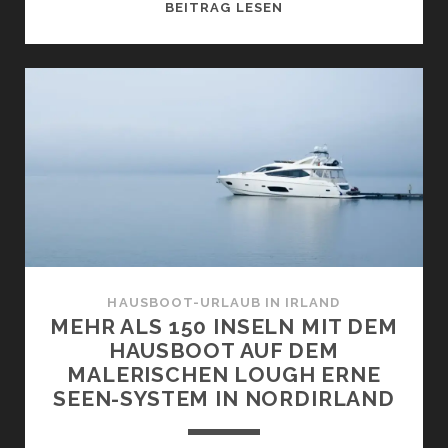
HAUSBOOT-
BEITRAG LESEN
URLAUB
MIT
KINDERN
AUF
DEM
RIVER
SHANNON:
WICHTIGE
TIPPS
FÜR
DEN
FAMILIEN-
HAUSBOOT-URLAUB IN IRLAND
URLAUB
MEHR ALS 150 INSELN MIT DEM
IN
HAUSBOOT AUF DEM
IRLAND
MALERISCHEN LOUGH ERNE
SEEN-SYSTEM IN NORDIRLAND