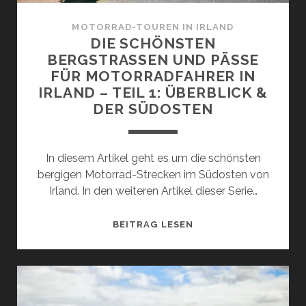
: D
ER S
MOTORRAD-TOUREN IN IRLAND
ÜDWESTEN
DIE SCHÖNSTEN
BERGSTRASSEN UND PÄSSE F
ÜR MOTORRADFAHRER IN I
RLAND – TEIL 1: ÜBERBLICK & D
ER SÜDOSTEN
In diesem Artikel geht es um die schönsten
bergigen Motorrad-Strecken im Südosten von
Irland. In den weiteren Artikel dieser Serie…
DIE
BEITRAG LESEN
SCHÖNSTEN
BERGSTRASSEN U
ND P
ÄSSE F
ÜR M