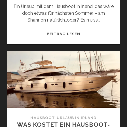
Ein Urlaub mit dem Hausboot in Irland, das wäre
doch etwas für nächsten Sommer – am
Shannon natürlich…oder? Es muss…
MEHR
BEITRAG LESEN
ALS
150
INSELN
MIT
DEM
HAUSBOOT
AUF
DEM
MALERISCHEN
LOUGH
ERNE
SEEN-
HAUSBOOT-URLAUB IN IRLAND
SYSTEM
WAS KOSTET EIN HAUSBOOT-