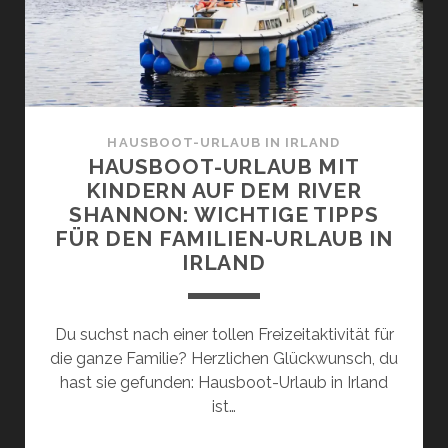
WARUM
DAS
EINE
ÜBERRASCHEND
GUTE
IDEE
HAUSBOOT-URLAUB IN IRLAND
IST!
HAUSBOOT-URLAUB MIT
KINDERN AUF DEM RIVER
SHANNON: WICHTIGE TIPPS
FÜR DEN FAMILIEN-URLAUB IN
IRLAND
Du suchst nach einer tollen Freizeitaktivität für
die ganze Familie? Herzlichen Glückwunsch, du
hast sie gefunden: Hausboot-Urlaub in Irland
ist…