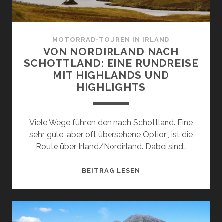
AUF
EINEN
BLICK
MOTORRAD-TOUREN IN IRLAND
UND
VON NORDIRLAND NACH
SCHARF
SCHOTTLAND: EINE RUNDREISE
KALKULIERT
MIT HIGHLANDS UND
HIGHLIGHTS
Viele Wege führen den nach Schottland. Eine
sehr gute, aber oft übersehene Option, ist die
Route über Irland/Nordirland. Dabei sind…
VON
BEITRAG LESEN
NORDIRLAND
NACH
SCHOTTLAND:
EINE