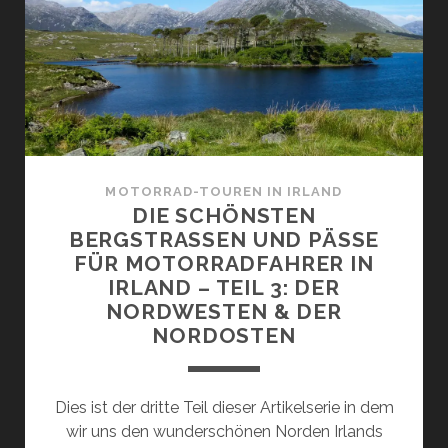
RUNDREISE
MIT
HIGHLANDS
UND
HIGHLIGHTS
MOTORRAD-TOUREN IN IRLAND
DIE SCHÖNSTEN
BERGSTRASSEN UND PÄSSE F
ÜR MOTORRADFAHRER IN I
RLAND – TEIL 3: DER N
ORDWESTEN & DER N
ORDOSTEN
Dies ist der dritte Teil dieser Artikelserie in dem
wir uns den wunderschönen Norden Irlands