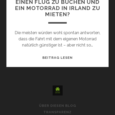
EINEN FLUG ZU BUCHEN UND
EIN MOTORRAD IN IRLAND ZU
MIETEN?
Die meisten würden wohl spontan antworten,
dass die Fahrt mit dem eigenen Motorrad
natürlich günstiger ist – aber nicht so…
WAS
BEITRAG LESEN
IST
GÜNSTIGER
–
VON
DEUTSCHLAND
AUS
MIT
ÜBER DIESEN BLOG
DEM
TRANSPARENZ
EIGENEN