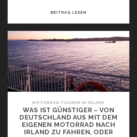
WAS
BEITRAG LESEN
IST
BESSER
FÜR
DIE
MOTORRADREISE:
MOTORRADKOFFER
AUS
ALU,
KUNSTSTOFFKOFFER
ODER
SOFT-
SEITENTASCHEN?
MOTORRAD-TOUREN IN IRLAND
WAS IST GÜNSTIGER – VON
DEUTSCHLAND AUS MIT DEM
EIGENEN MOTORRAD NACH
IRLAND ZU FAHREN, ODER