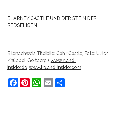
BLARNEY CASTLE UND DER STEIN DER
REDSELIGEN
Bildnachweis Titelbild: Cahir Castle, Foto: Ulrich
Knüppel-Gertberg (
www.irland-
insider.de
,
www.ireland-insider.com
)
F
Pi
W
E
T
a
nt
h
m
ei
c
er
at
ai
le
e
e
s
l
n
b
st
A
o
p