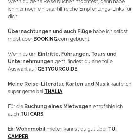
Wenn du deine Reise buchen möchtest, dann habe
ich hier noch ein paar hilfreiche Empfehlungs-Links für
dich:
Übernachtungen und auch Flüge
habe ich selbst
meist über
BOOKING
.com gebucht.
Wenn es um
Eintritte, Führungen, Tours und
Unternehmungen
geht, findest du eine tolle
Auswahl auf
GETYOURGUIDE
.
Meine Reise-Literatur, Karten und Musik
kaufe ich
super gerne bei
THALIA
.
Für die
Buchung eines Mietwagen
empfehle ich
auch
TUI CARS
.
Ein
Wohnmobil
mieten kannst du gut über
TUI
CAMPER
.