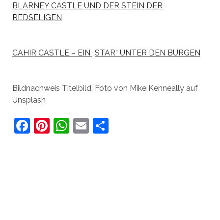
BLARNEY CASTLE UND DER STEIN DER
REDSELIGEN
CAHIR CASTLE – EIN „STAR“ UNTER DEN BURGEN
Bildnachweis Titelbild: Foto von Mike Kenneally auf
Unsplash
F
Pi
W
E
T
a
nt
h
m
ei
c
er
at
ai
le
e
e
s
l
n
b
st
A
o
p
o
p