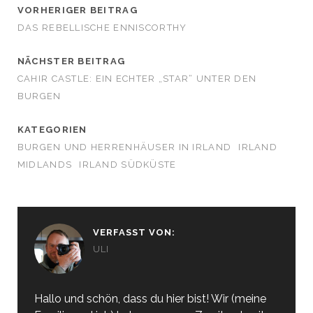
VORHERIGER BEITRAG
DAS REBELLISCHE ENNISCORTHY
NÄCHSTER BEITRAG
CAHIR CASTLE: EIN ECHTER „STAR“ UNTER DEN
BURGEN
KATEGORIEN
BURGEN UND HERRENHÄUSER IN IRLAND
IRLAND
MIDLANDS
IRLAND SÜDKÜSTE
VERFASST VON:
ULI
Hallo und schön, dass du hier bist! Wir (meine