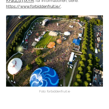
KFaGLd33XYM
. für Informationen, siehe:
https://www.forbiddenfruit.ie/
.
Foto: forbiddenfruit.ie