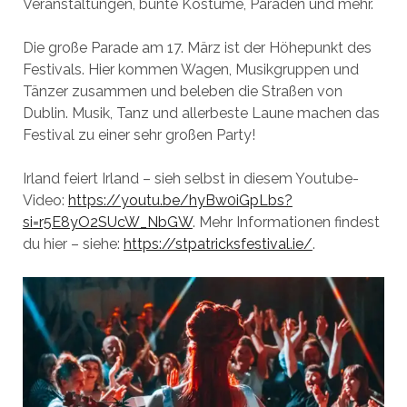
Veranstaltungen, bunte Kostüme, Paraden und mehr.
Die große Parade am 17. März ist der Höhepunkt des
Festivals. Hier kommen Wagen, Musikgruppen und
Tänzer zusammen und beleben die Straßen von
Dublin. Musik, Tanz und allerbeste Laune machen das
Festival zu einer sehr großen Party!
Irland feiert Irland – sieh selbst in diesem Youtube-
Video:
https://youtu.be/hyBw0iGpLbs?
si=r5E8yO2SUcW_NbGW
. Mehr Informationen findest
du hier – siehe:
https://stpatricksfestival.ie/
.