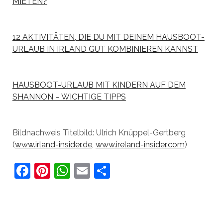
MIETEN?
12 AKTIVITÄTEN, DIE DU MIT DEINEM HAUSBOOT-
URLAUB IN IRLAND GUT KOMBINIEREN KANNST
HAUSBOOT-URLAUB MIT KINDERN AUF DEM
SHANNON – WICHTIGE TIPPS
Bildnachweis Titelbild: Ulrich Knüppel-Gertberg
(
www.irland-insider.de
,
www.ireland-insider.com
)
F
Pi
W
E
T
a
nt
h
m
ei
c
er
at
ai
le
e
e
s
l
n