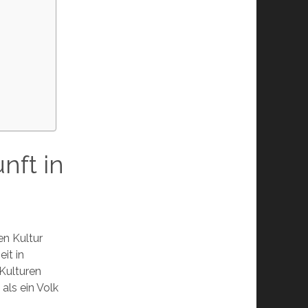
nft in
en Kultur
it in
 Kulturen
als ein Volk