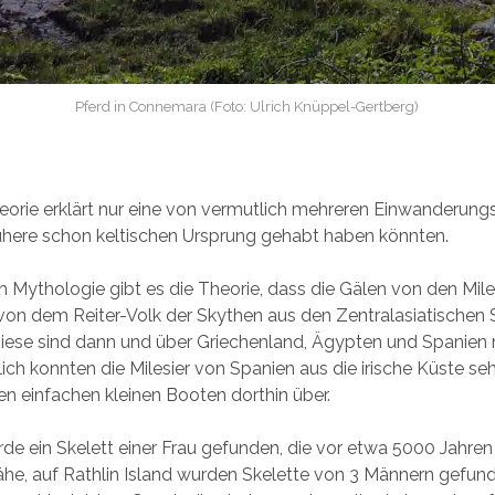
Pferd in Connemara (Foto: Ulrich Knüppel-Gertberg)
orie erklärt nur eine von vermutlich mehreren Einwanderung
ühere schon keltischen Ursprung gehabt haben könnten.
en Mythologie gibt es die Theorie, dass die Gälen von den Mile
von dem Reiter-Volk der Skythen aus den Zentralasiatischen
ese sind dann und über Griechenland, Ägypten und Spanien n
lich konnten die Milesier von Spanien aus die irische Küste s
ren einfachen kleinen Booten dorthin über.
rde ein Skelett einer Frau gefunden, die vor etwa 5000 Jahren
Nähe, auf Rathlin Island wurden Skelette von 3 Männern gefund