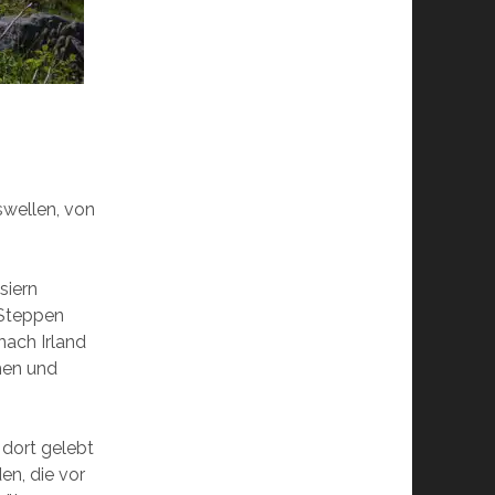
swellen, von
siern
 Steppen
ach Irland
ehen und
 dort gelebt
en, die vor