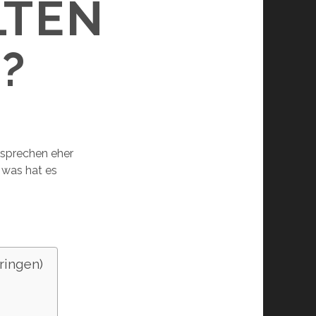
LTEN
?
t sprechen eher
, was hat es
ringen)