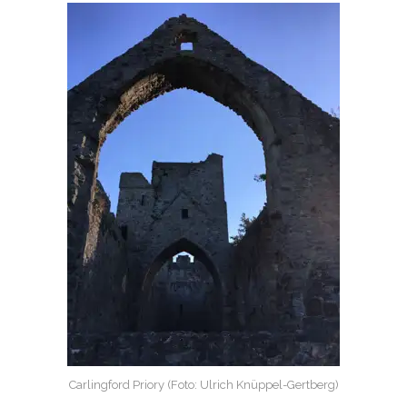
Carlingford Priory (Foto: Ulrich Knüppel-Gertberg)