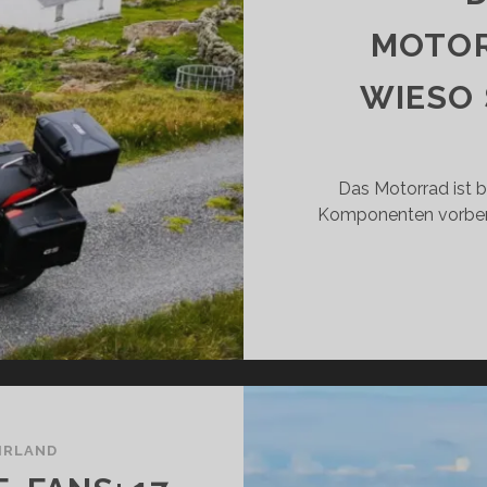
SE W
SSEN?
MOTOR
WIESO 
Das Motorrad ist 
Komponenten vorberei
 IRLAND