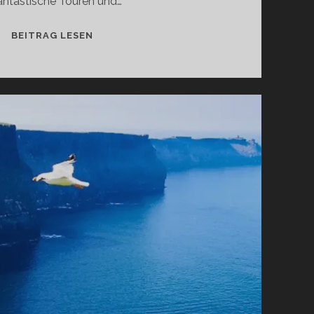
ntastische Touren und…
HILLWALKING
BEITRAG LESEN
(BERGWANDERN)
IN
IRLAND:
DIE
SCHÖNSTEN
AUFSTIEGE
FÜR
GEÜBTERE
BERGWANDERER