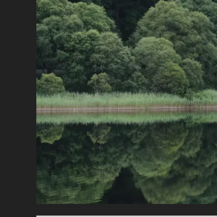
DI
D
IN
D
U
E
K