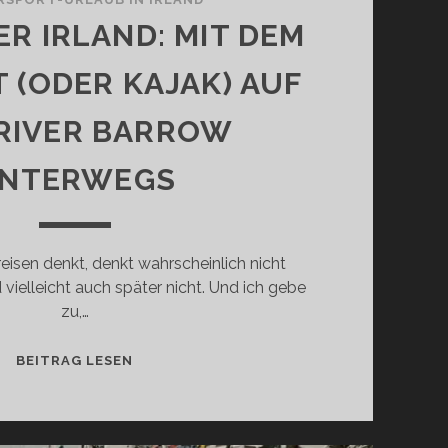
R IRLAND: MIT DEM
 (ODER KAJAK) AUF
RIVER BARROW
NTERWEGS
isen denkt, denkt wahrscheinlich nicht
d vielleicht auch später nicht. Und ich gebe
zu,…
ABENTEUER
BEITRAG LESEN
IRLAND:
MIT
DEM