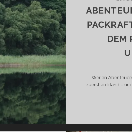
E
ABENTEUE
U
PACKRAFT
EINE
RLAUBSREISE
DEM 
INBAUEN
ANNST!
U
Wer an Abenteuerre
zuerst an Irland – un