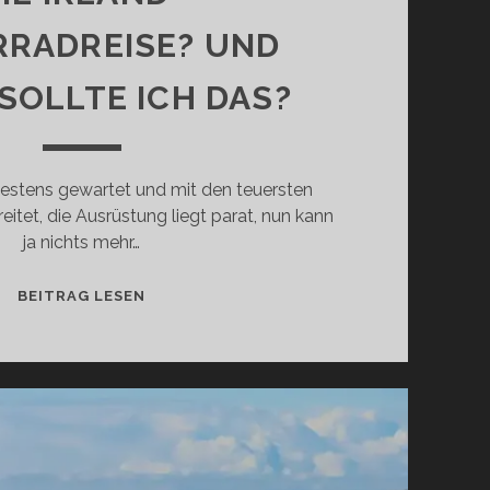
RADREISE? UND
SOLLTE ICH DAS?
bestens gewartet und mit den teuersten
tet, die Ausrüstung liegt parat, nun kann
ja nichts mehr…
WIE
BEITRAG LESEN
KANN
ICH
MICH
ALS
FAHRER
VORBEREITEN
FÜR