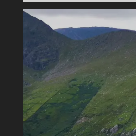
P
E
U
M
N
I