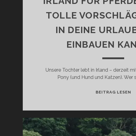
IRLAND FÜR PFERDE
TOLLE VORSCHLÄGE
IN DEINE URLAU
EINBAUEN KA
Unsere Tochter lebt in Irland – derzeit mi
Pony (und Hund und Katzen). Wer si
I
BEITRAG LESEN
F
P
F
17
T
V