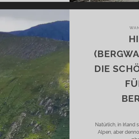
LANUNG
INER
NVERGESSLICHEN
OTORRADREISE
WAN
ACH
H
RLAND!
(BERGWA
DIE SCH
FÜ
BE
Natürlich, in Irland
Alpen, aber denn