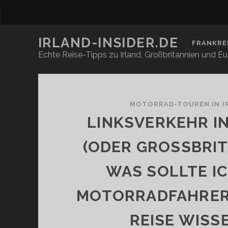
IRLAND-INSIDER.DE
FRANKRE
Echte Reise-Tipps zu Irland, Großbritannien und E
Irland-
Insider.de
MOTORRAD-TOUREN IN I
LINKSVERKEHR IN
Beiträge
(ODER GROSSBRITA
AS SOLLTE ICH
OTORRADFAHRER V
EISE WISSE