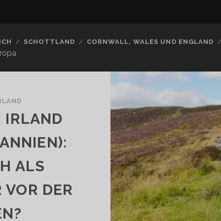
ICH
SCHOTTLAND
CORNWALL, WALES UND ENGLAND
uropa
RLAND
 IRLAND
NNIEN): W
 ALS M
OR DER R
N?