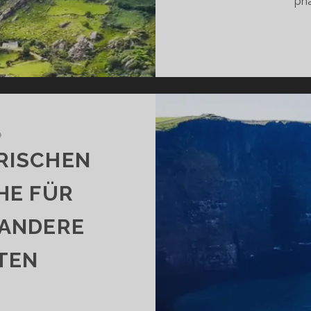
pha
D
IRISCHEN
E FÜR
 ANDERE
TEN