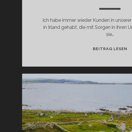
Ich habe immer wieder Kunden in unsere
in Irland gehabt, die mit Sorgen in ihren 
sie…
L
BEITRAG LESEN
IN
I
(
GR
AS
OL
CH
LS
O
OR
ER