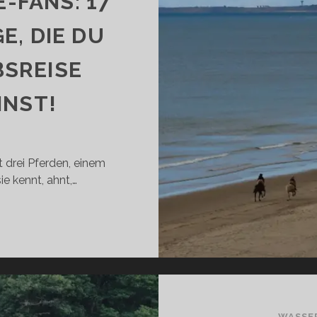
-FANS: 17
, DIE DU
BSREISE
NNST!
t drei Pferden, einem
e kennt, ahnt,…
RLAND
ÜR
FERDE-
ANS:
OLLE
ORSCHLÄGE,
WASSE