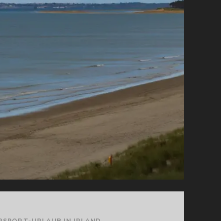
DIE
IRLAND-
MOTORRADREISE?
UND
WIESO
SOLLTE
ICH
DAS?
RSPORT-URLAUB IN IRLAND