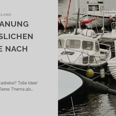
RLAND
LANUNG
SLICHEN
E NACH
radreise? Tolle Idee!
ößeres Thema als…
6
IPPS
UR