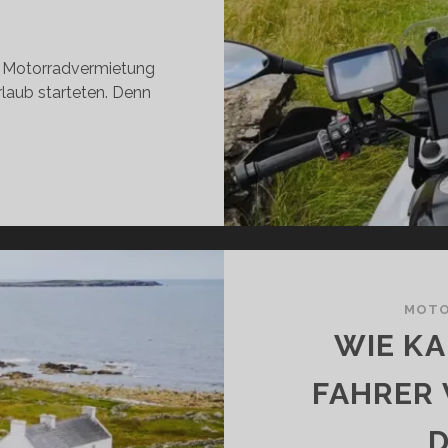
r Motorradvermietung
Urlaub starteten. Denn
INKSVERKEHR
RLAND
ODER
OSSBRITANNIEN): W
 S
LTE I
MOTO
 A
WIE KA
 M
TORRADFAHRER V
FAHRER 
 D
 R
D