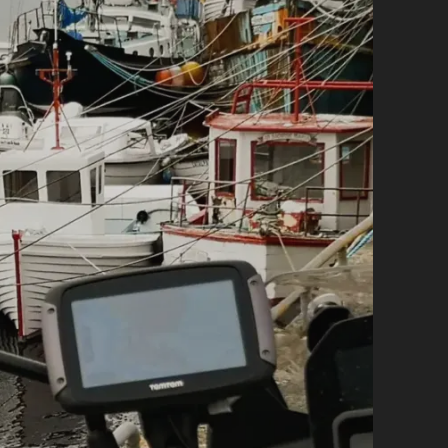
PACKRAFT
(ODER
KAJAK)
AUF
DEM
RIVER
BARROW
UNTERWEGS